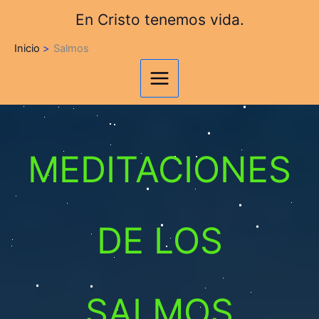
Ir
En Cristo tenemos vida.
al
contenido
Inicio
Salmos
MEDITACIONES
DE LOS
SALMOS