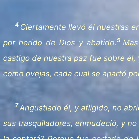
4
Ciertamente llevó él nuestras e
5
por herido de Dios y abatido.
Mas 
castigo de nuestra paz fue sobre él,
como ovejas, cada cual se apartó po
7
Angustiado él, y afligido, no ab
sus trasquiladores, enmudeció, y no 
la contará? Porque fue cortado de la