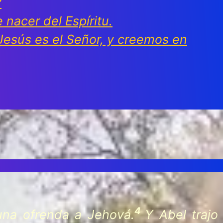
?
nacer del Espíritu.
Jesús es el Señor, y creemos en
4
 una ofrenda a Jehová.
Y Abel trajo