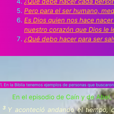
¿Qué debe hacer cada persona
Pero para el ser humano, medi
Es Dios quien nos hace nacer
nuestro corazón que Dios le l
¿Qué debo hacer para ser sal
1. En la Biblia tenemos ejemplos de personas que buscaron
En el episodio de Caín y de Abel
3
Y aconteció andando el tiempo, qu