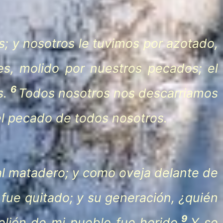
s; y nosotros le tuvimos por azotado,
es, molido por nuestros pecados; el
6
s.
Todos nosotros nos descarriamos
el pecado de todos nosotros.
 al matadero; y como oveja delante de
o fue quitado; y su generación, ¿quién
9
belión de mi pueblo fue herido.
Y se