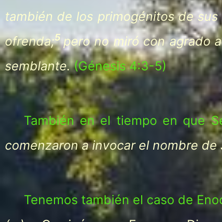
también de los primogénitos de sus 
5
ofrenda;
pero no miró con agrado a
semblante.
(Génesis 4:3-5)
También en el tiempo en que Set,
comenzaron a invocar el nombre de
Tenemos también el caso de Enoc