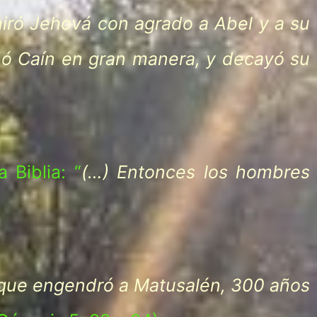
miró Jehová con agrado a Abel y a su
ñó Caín en gran manera, y decayó su
 Biblia: “
(…) Entonces los hombres
que engendró a Matusalén, 300 años