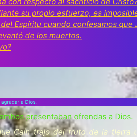
 con respecto al sacrificio de Cristo
ante su propio esfuerzo, es imposible 
 del Espíritu cuando confesamos que 
evantó de los muertos.
vo?
 agradar a Dios.
, ambos presentaban ofrendas a Dios.
e Caín trajo del fruto de la tierra