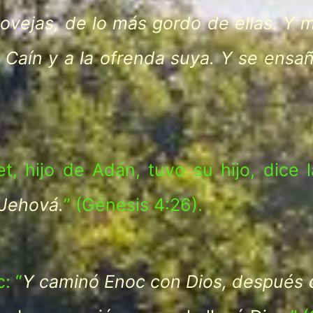
ovejas, de lo más gordo de ellas. Y 
 Caín y a la ofrenda suya. Y se ensa
 hijo de Adán, tuvo su hijo, dice la
 Jehová.
” (Génesis 4:26).
: “
Y caminó Enoc con Dios, después 