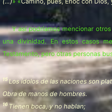
(…)
» «
Caminó, pues, Enoc con Dios, y
Y así podríamos mencionar otros
una divinidad. En estos casos me
Testamento, pero otras personas bus
15
Los ídolos de las naciones son plat
Obra de manos de hombres.
16
Tienen boca, y no hablan;