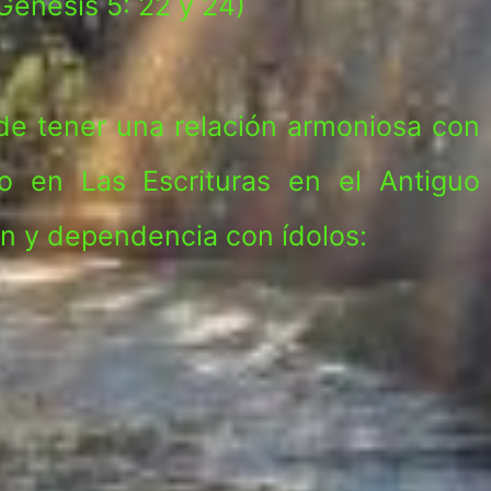
(Génesis 5: 22 y 24)
de tener una relación armoniosa con
o en Las Escrituras en el Antiguo
n y dependencia con ídolos: