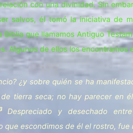
elación con una divinidad. Sin emba
er salvos, él tomó la iniciativa de 
 la Biblia que llamamos Antiguo Testa
s. Algunos de ellos los encontramos e
ncio? ¿y sobre quién se ha manifest
de tierra seca; no hay parecer en é
3
Despreciado y desechado entre
 que escondimos de él el rostro, fue