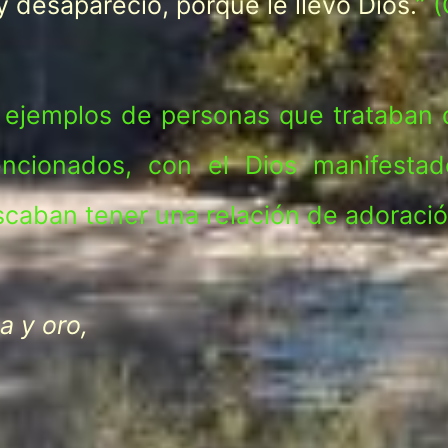
 desapareció, porque le llevó Dios.
” 
 ejemplos de personas que trataban 
ncionados, con el Dios manifestad
caban tener una relación de adoració
a y oro,