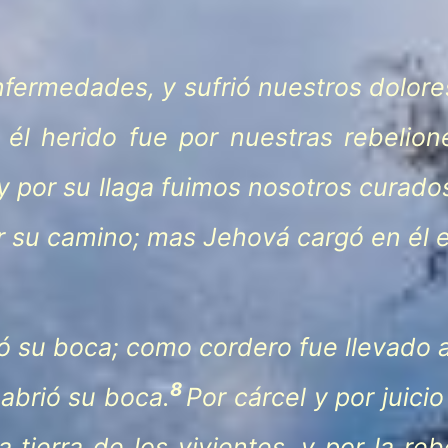
nfermedades, y sufrió nuestros dolore
él herido fue por nuestras rebelion
 y por su llaga fuimos nosotros curado
r su camino; mas Jehová cargó en él 
rió su boca; como cordero fue llevado
8
abrió su boca.
Por cárcel y por juici
 tierra de los vivientes, y por la re