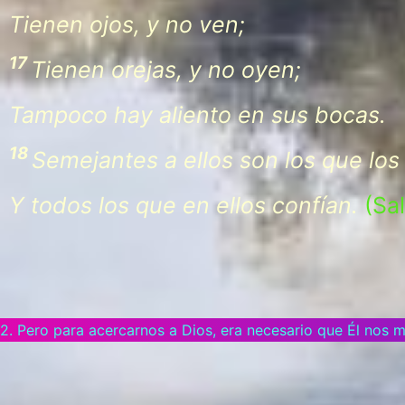
Tienen ojos, y no ven;
17
Tienen orejas, y no oyen;
Tampoco hay aliento en sus bocas.
18
Semejantes a ellos son los que los
Y todos los que en ellos confían.
(Sal
2. Pero para acercarnos a Dios, era necesario que Él nos m