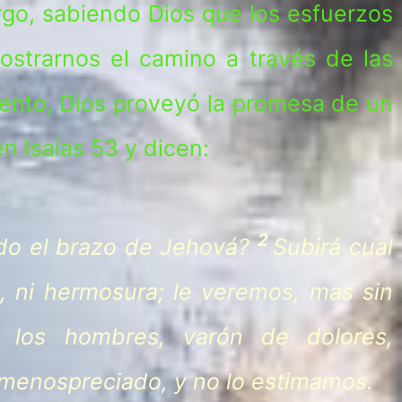
rgo, sabiendo Dios que los esfuerzos
mostrarnos el camino a través de las
mento, Dios proveyó la promesa de un
n Isaías 53 y dicen:
2
ado el brazo de Jehová?
Subirá cual
l, ni hermosura; le veremos, mas sin
 los hombres, varón de dolores,
 menospreciado, y no lo estimamos.