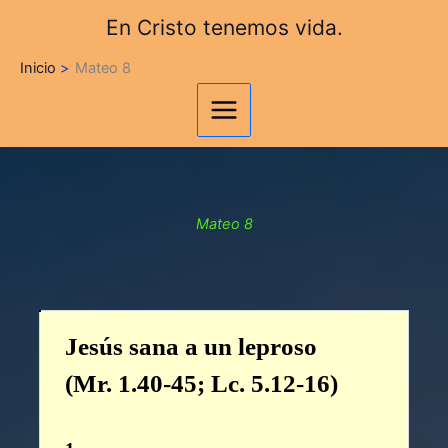
Ir
En Cristo tenemos vida.
al
contenido
Inicio
Mateo 8
Mateo 8
Jesús sana a un leproso
(Mr. 1.40-45; Lc. 5.12-16)