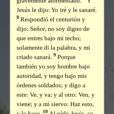
gravemente atormentado.
Y
Jesús le dijo: Yo iré y le sanaré.
8
Respondió el centurión y
dijo: Señor, no soy digno de
que entres bajo mi techo;
solamente di la palabra, y mi
9
criado sanará.
Porque
también yo soy hombre bajo
autoridad, y tengo bajo mis
órdenes soldados; y digo a
este: Ve, y va; y al otro: Ven, y
viene; y a mi siervo: Haz esto,
10
y lo hace.
Al oírlo Jesús, se