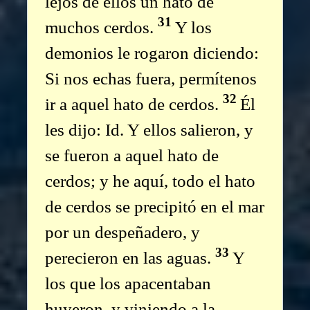
lejos de ellos un hato de
31
muchos cerdos.
Y los
demonios le rogaron diciendo:
Si nos echas fuera, permítenos
32
ir a aquel hato de cerdos.
Él
les dijo: Id. Y ellos salieron, y
se fueron a aquel hato de
cerdos; y he aquí, todo el hato
de cerdos se precipitó en el mar
por un despeñadero, y
33
perecieron en las aguas.
Y
los que los apacentaban
huyeron, y viniendo a la